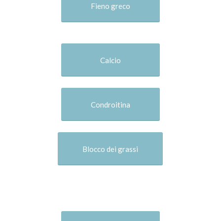
Fieno greco
Calcio
Condroitina
Blocco dei grassi