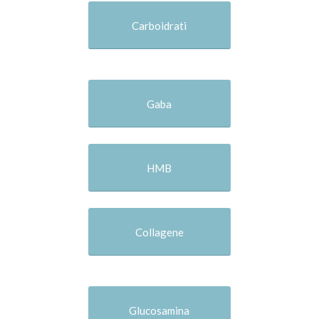
Carboidrati
Gaba
HMB
Collagene
Glucosamina