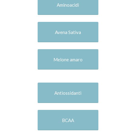
Aminoacidi
Avena Sativa
Melone amaro
Antiossidanti
BCAA