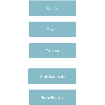
Ribosio
Taurina
Tirosina
Proteina di soia
Testo Booster