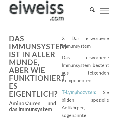
DAS
2. Das erworbene
IMMUNSYSTEM
Immunsystem
IST IN ALLER
Das erworbene
MUNDE,
Immunsystem besteht
ABER WIE
aus folgenden
FUNKTIONIERT
Komponenten:
ES
T-Lymphozyten:
Sie
EIGENTLICH?
bilden spezielle
Aminosäuren und
Antikörper,
das Immunsystem
sogenannte