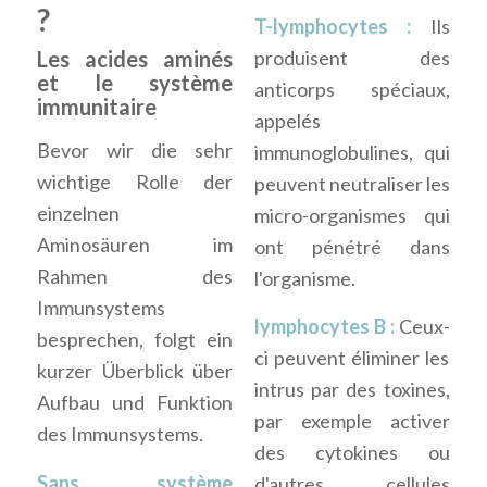
?
T-lymphocytes :
Ils
produisent des
Les acides aminés
et le système
anticorps spéciaux,
immunitaire
appelés
Bevor wir die sehr
immunoglobulines, qui
wichtige Rolle der
peuvent neutraliser les
einzelnen
micro-organismes qui
Aminosäuren im
ont pénétré dans
Rahmen des
l'organisme.
Immunsystems
lymphocytes B :
Ceux-
besprechen, folgt ein
ci peuvent éliminer les
kurzer Überblick über
intrus par des toxines,
Aufbau und Funktion
par exemple activer
des Immunsystems.
des cytokines ou
Sans système
d'autres cellules