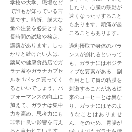
学校や大学、職場など
したり、心臓の鼓動が
で誰もが知っている言
速くなったりすること
葉です。時折、膨大な
もあります。頭痛が起
量の注意を必要とする
こることもあります。
長時間の試験や検定、
講義があります。しっ
過剰摂取で身体のバラ
かりと続けたい人は、
ンスが崩れるといって
薬局や健康食品店でガ
も、ガラナにはポジテ
ラナ茶やガラナカプセ
ィブな要素がある。副
ルを1パック買ってく
作用として胃の粘膜を
るといいでしょう。パ
刺激することがある従
フォーマンスの向上に
来のコーヒーとは異な
加えて、ガラナは集中
り、ガラナにはそのよ
力を高め、思考力にも
うなことはありませ
非常に良い影響を与え
ん。そのため、胃腸が
ると言われています。
弱い人でもガラナを躊