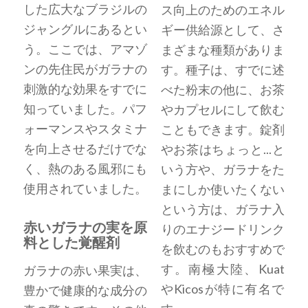
した広大なブラジルの
ス向上のためのエネル
ジャングルにあるとい
ギー供給源として、さ
う。ここでは、アマゾ
まざまな種類がありま
ンの先住民がガラナの
す。種子は、すでに述
刺激的な効果をすでに
べた粉末の他に、お茶
知っていました。パフ
やカプセルにして飲む
ォーマンスやスタミナ
こともできます。錠剤
を向上させるだけでな
やお茶はちょっと...と
く、熱のある風邪にも
いう方や、ガラナをた
使用されていました。
まにしか使いたくない
という方は、ガラナ入
赤いガラナの実を原
りのエナジードリンク
料とした覚醒剤
を飲むのもおすすめで
す。南極大陸、Kuat
ガラナの赤い果実は、
やKicosが特に有名で
豊かで健康的な成分の