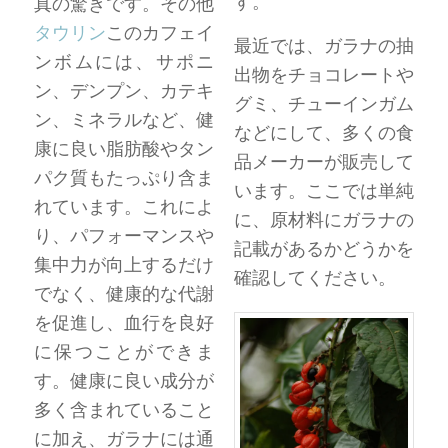
す。
真の驚きです。その他
タウリン
このカフェイ
最近では、ガラナの抽
ンボムには、サポニ
出物をチョコレートや
ン、デンプン、カテキ
グミ、チューインガム
ン、ミネラルなど、健
などにして、多くの食
康に良い脂肪酸やタン
品メーカーが販売して
パク質もたっぷり含ま
います。ここでは単純
れています。これによ
に、原材料にガラナの
り、パフォーマンスや
記載があるかどうかを
集中力が向上するだけ
確認してください。
でなく、健康的な代謝
を促進し、血行を良好
に保つことができま
す。健康に良い成分が
多く含まれていること
に加え、ガラナには通