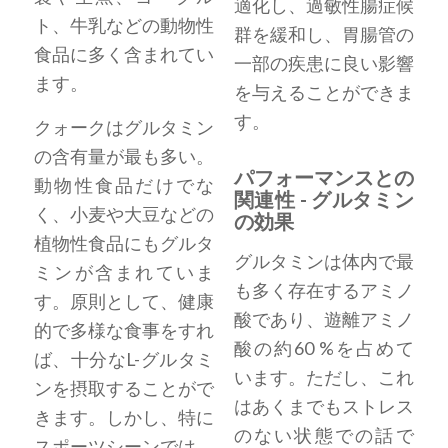
適化し、過敏性腸症候
ト、牛乳などの動物性
群を緩和し、胃腸管の
食品に多く含まれてい
一部の疾患に良い影響
ます。
を与えることができま
す。
クォークはグルタミン
の含有量が最も多い。
パフォーマンスとの
動物性食品だけでな
関連性 - グルタミン
く、小麦や大豆などの
の効果
植物性食品にもグルタ
グルタミンは体内で最
ミンが含まれていま
も多く存在するアミノ
す。原則として、健康
酸であり、遊離アミノ
的で多様な食事をすれ
酸の約60 %を占めて
ば、十分なL-グルタミ
います。ただし、これ
ンを摂取することがで
はあくまでもストレス
きます。しかし、特に
のない状態での話で
スポーツシーンでは、