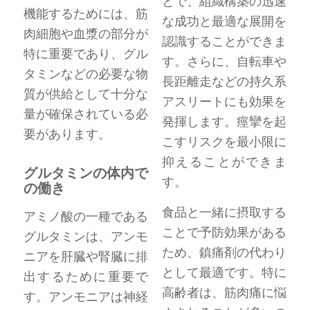
とで、組織構築の迅速
機能するためには、筋
な成功と最適な展開を
肉細胞や血漿の部分が
認識することができま
特に重要であり、グル
す。さらに、自転車や
タミンなどの必要な物
長距離走などの持久系
質が供給として十分な
アスリートにも効果を
量が確保されている必
発揮します。痙攣を起
要があります。
こすリスクを最小限に
抑えることができま
グルタミンの体内で
す。
の働き
食品と一緒に摂取する
アミノ酸の一種である
ことで予防効果がある
グルタミンは、アンモ
ため、鎮痛剤の代わり
ニアを肝臓や腎臓に排
として最適です。特に
出するために重要で
高齢者は、筋肉痛に悩
す。アンモニアは神経