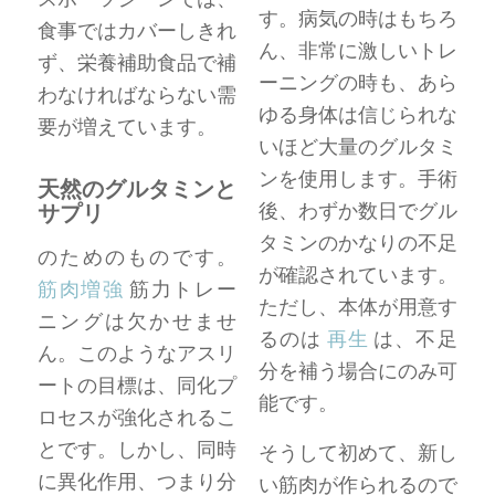
す。病気の時はもちろ
食事ではカバーしきれ
ん、非常に激しいトレ
ず、栄養補助食品で補
ーニングの時も、あら
わなければならない需
ゆる身体は信じられな
要が増えています。
いほど大量のグルタミ
ンを使用します。手術
天然のグルタミンと
後、わずか数日でグル
サプリ
タミンのかなりの不足
のためのものです。
が確認されています。
筋肉増強
筋力トレー
ただし、本体が用意す
ニングは欠かせませ
るのは
再生
は、不足
ん。このようなアスリ
分を補う場合にのみ可
ートの目標は、同化プ
能です。
ロセスが強化されるこ
とです。しかし、同時
そうして初めて、新し
に異化作用、つまり分
い筋肉が作られるので