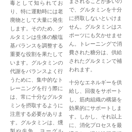
まされることが多いの
毒として知られてお
で、グルタミンを十分
り、特に運動時には老
に摂取しないといけま
廃物として大量に発生
せん。グルタミンはス
します。そのため、グ
ポーツにも欠かせませ
ルタミンは生体の酸塩
ん。トレーニングで消
基バランスを調整する
費された糖分は、供給
重要な役割を果たして
されたグルタミンで補
います。グルタミンの
われます。
代謝をバランスよく行
うために、集中的なト
十分なエネルギーを供
レーニングを行う際に
給し、回復をサポート
は、常に十分なグルタ
し、筋肉組織の構築を
ミンを摂取するように
効果的にサポートしま
注意する必要がありま
す。しかし、それ以上
す。グルタミンは、燻
に、消化プロセスを最
製や生魚、ヨーグル