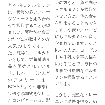
ンの方など、魚や肉か
基本的にグルタミン
らグルタミンを摂取で
は、糖質の多いフルー
きない方は、他の食材
ツジュースと組み合わ
を利用することもでき
せて摂取することが望
ます。小麦や大豆など
ましい。運動後や食事
にもグルタミンが多く
のたびに摂取するのが
含まれています。それ
人気のようです。ま
以外の人は、ヨーグル
た、純粋なL-グルタミ
トや牛乳で食事の幅を
ンとして、栄養補助食
広げることで、毎日の
品も販売されていま
食事で健康的なグルタ
す。しかし、ほとんど
ミンを摂取することが
のアスリートは、
できます。
BCAAのような非常に
特殊な添加物を使用し
しかし、完璧なトレー
たコンビネーション製
ニング結果を得るため