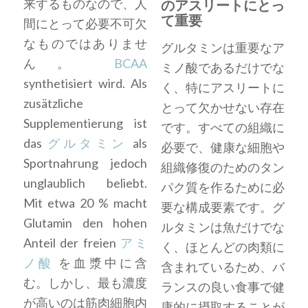
来するものなので、人
のアスリートにとっ
て重要
間にとって必要不可欠
なものではありませ
グルタミンは重要なア
ん。
BCAA
ミノ酸であるだけでな
synthetisiert wird. Als
く、特にアスリートに
zusätzliche
とって欠かせない存在
Supplementierung ist
です。すべての組織に
das
グルタミン
als
必要で、健康な細胞や
Sportnahrung jedoch
組織修復のためのタン
unglaublich beliebt.
パク質を作るために必
Mit etwa 20 % macht
要な構成要素です。グ
Glutamin den hohen
ルタミンは魚だけでな
Anteil der freien
アミ
く、ほとんどの肉類に
ノ酸
を血漿中に含
含まれているため、バ
む。しかし、最も濃度
ランスの良い食事で健
が高いのは筋肉細胞内
康的に摂取することが