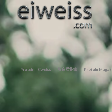
Protein | Eiweiss
蛋白质指南
Protein Magaz