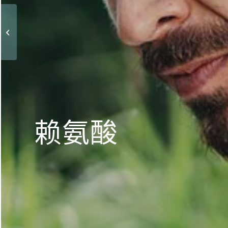
L-肉碱
赖氨酸