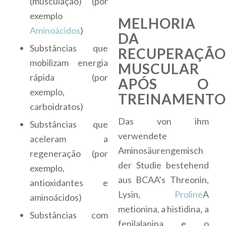
(musculação) (por
exemplo
MELHORIA
Aminoácidos
)
DA
Substâncias que
RECUPERAÇÃO
mobilizam energia
MUSCULAR
rápida (por
APÓS O
exemplo,
TREINAMENTO
carboidratos)
Das von ihm
Substâncias que
verwendete
aceleram a
Aminosäurengemisch
regeneração (por
der Studie bestehend
exemplo,
aus BCAA’s Threonin,
antioxidantes e
Lysin,
Proline
A
aminoácidos)
metionina, a histidina, a
Substâncias com
fenilalanina e o