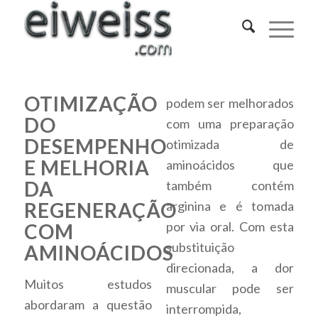
OTIMIZAÇÃO
podem ser melhorados
DO
com uma preparação
DESEMPENHO
otimizada de
E MELHORIA
aminoácidos que
DA
também contém
REGENERAÇÃO
arginina e é tomada
por via oral. Com esta
COM
substituição
AMINOÁCIDOS
direcionada, a dor
Muitos estudos
muscular pode ser
abordaram a questão
interrompida,