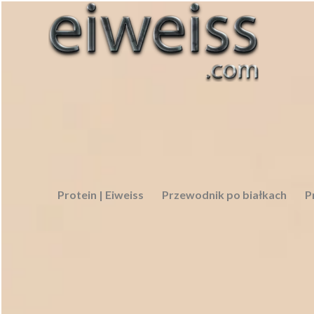
Protein | Eiweiss
Przewodnik po białkach
P