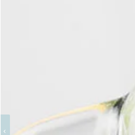
Protéine
multicomposante