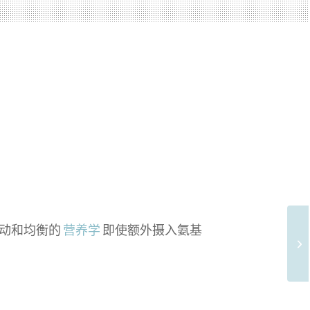
运动和均衡的
营养学
即使额外摄入氨基
用