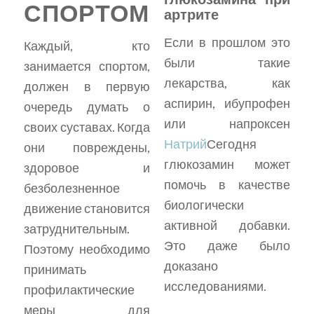
СПОРТОМ
артрите
Если в прошлом это
Каждый, кто
были такие
занимается спортом,
лекарства, как
должен в первую
аспирин, ибупрофен
очередь думать о
или напроксен
своих суставах. Когда
Натрий
Сегодня
они повреждены,
глюкозамин может
здоровое и
помочь в качестве
безболезненное
биологически
движение становится
активной добавки.
затруднительным.
Это даже было
Поэтому необходимо
доказано
принимать
исследованиями.
профилактические
меры для