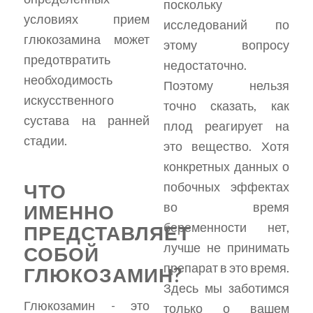
поскольку
условиях прием
исследований по
глюкозамина может
этому вопросу
предотвратить
недостаточно.
необходимость
Поэтому нельзя
искусственного
точно сказать, как
сустава на ранней
плод реагирует на
стадии.
это вещество. Хотя
конкретных данных о
побочных эффектах
ЧТО
во время
ИМЕННО
беременности нет,
ПРЕДСТАВЛЯЕТ
лучше не принимать
СОБОЙ
препарат в это время.
ГЛЮКОЗАМИН?
Здесь мы заботимся
Глюкозамин - это
только о вашем