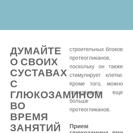
ДУМАЙТЕ
строительных блоков
протеогликанов,
О СВОИХ
поскольку он также
СУСТАВАХ
стимулирует клетки.
С
Кроме того, можно
ГЛЮКОЗАМИНОМ
производить еще
больше
ВО
протеогликанов.
ВРЕМЯ
ЗАНЯТИЙ
Прием
глюкозамина при