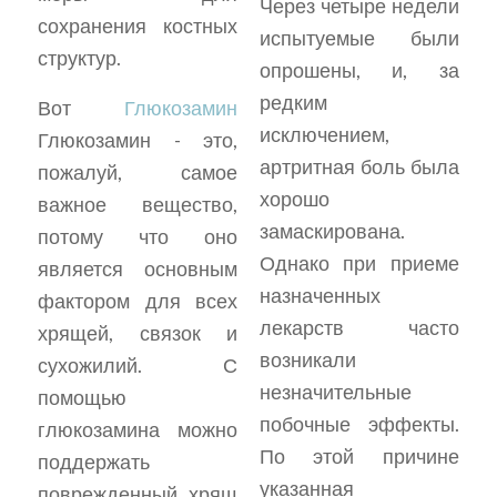
Через четыре недели
сохранения костных
испытуемые были
структур.
опрошены, и, за
редким
Вот
Глюкозамин
исключением,
Глюкозамин - это,
артритная боль была
пожалуй, самое
хорошо
важное вещество,
замаскирована.
потому что оно
Однако при приеме
является основным
назначенных
фактором для всех
лекарств часто
хрящей, связок и
возникали
сухожилий. С
незначительные
помощью
побочные эффекты.
глюкозамина можно
По этой причине
поддержать
указанная
поврежденный хрящ