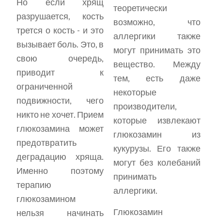
Но если хрящ
теоретически
разрушается, кость
возможно, что
трется о кость - и это
аллергики также
вызывает боль. Это, в
могут принимать это
свою очередь,
вещество. Между
приводит к
тем, есть даже
ограниченной
некоторые
подвижности, чего
производители,
никто не хочет. Прием
которые извлекают
глюкозамина может
глюкозамин из
предотвратить
кукурузы. Его также
деградацию хряща.
могут без колебаний
Именно поэтому
принимать
терапию
аллергики.
глюкозамином
Глюкозамин
нельзя начинать