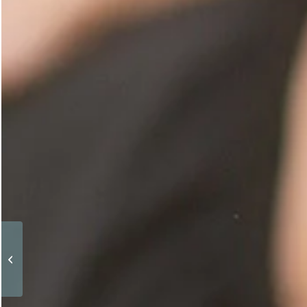
As melhores fontes de proteína para
os atletas